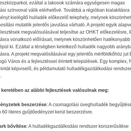
i eszközparkot, ezáltal a lakosok számára egységesen magas
tási színvonal válik elérhetővé. Továbbá a régióban kialakításra
ényt kielégítő hulladék előkezelő telephely, melynek köszönhe
osítási mutatók jelentős javulása várható. A projekt egyik alapve
jlesztések megvalósulásával teljesítse az OHKT előkezelésre, il
ásra vonatkozó előírásait, melynek köszönhetően hatékonyabb
épül ki. Ezáltal a térségben keletkező hulladék nagyobb arányb
ásra. A projekt megvalósításával egy jelentős mérföldkőhöz jut 
gú Város és a fejlesztéssel érintett települések. Egy komplex, 
intát képviselő, és példamutató hulladékgazdálkodási rendszer
.
t keretében az alábbi fejlesztések valósulnak meg:
ényzetek beszerzése
: A csomagolási üveghulladék begyűjtés
 60 literes gyűjtőedényzet kerül beszerzésre.
rk bővítése
: A hulladékgazdálkodási rendszer korszerűsítése