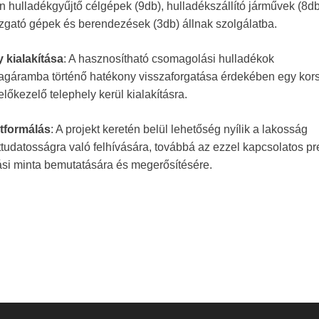
 hulladékgyűjtő célgépek (9db), hulladékszállító járművek (8db
gató gépek és berendezések (3db) állnak szolgálatba.
 kialakítása
: A hasznosítható csomagolási hulladékok
agáramba történő hatékony visszaforgatása érdekében egy kor
előkezelő telephely kerül kialakításra.
tformálás
: A projekt keretén belül lehetőség nyílik a lakosság
tudatosságra való felhívására, továbbá az ezzel kapcsolatos pr
si minta bemutatására és megerősítésére.