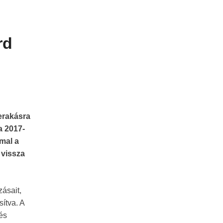
rd
lerakásra
a
2017-
mal a
 vissza
zásait,
ítva. A
és