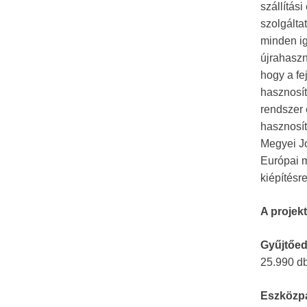
szállítás
szolgálta
minden ig
újrahaszn
hogy a fe
hasznosít
rendszer
hasznosít
Megyei Jo
Európai m
kiépítésre
A projek
Gyűjtőed
25.990 db
Eszközpa