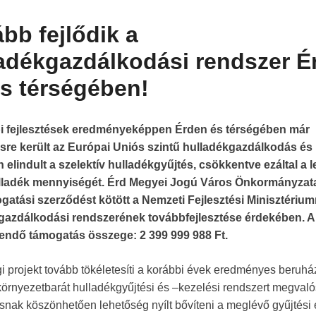
bb fejlődik a
adékgazdálkodási rendszer É
s térségében!
i fejlesztések eredményeképpen Érden és térségében már
sre került az Európai Uniós szintű hulladékgazdálkodás és
 elindult a szelektív hulladékgyűjtés, csökkentve ezáltal a 
lladék mennyiségét.
Érd Megyei Jogú Város Önkormányzat
gatási szerződést kötött a Nemzeti Fejlesztési Minisztérium
gazdálkodási rendszerének továbbfejlesztése érdekében. A
tendő támogatás összege: 2 399 999 988 Ft.
gi projekt tovább tökéletesíti a korábbi évek eredményes beruhá
örnyezetbarát hullad
ékgyűjtési és –kezelési rendszert megvalós
nak köszönhetően lehetőség nyílt bővíteni a meglévő gyűjtési 