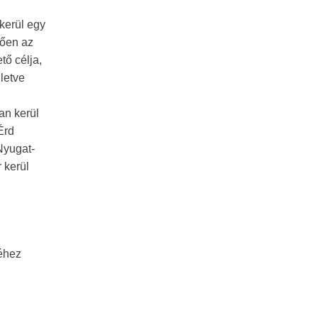
 kerül egy
tően az
tő célja,
letve
an kerül
Érd
Nyugat-
 kerül
éhez