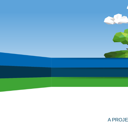
Érd
Komplex hulladékgazdálkodási re
A PROJ