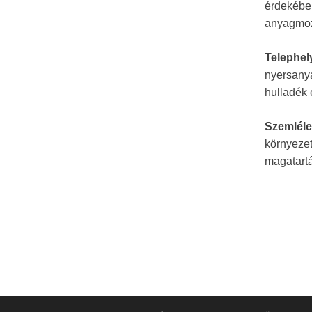
érdekében
anyagmoz
Telephely
nyersany
hulladék 
Szemléle
környezet
magatartá