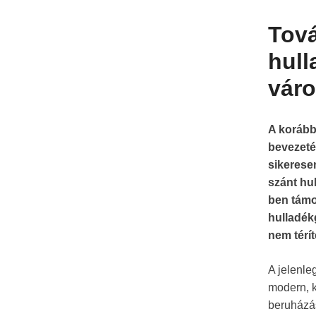
Tová
hull
váro
A korább
bevezeté
sikeresen
szánt hu
ben támo
hulladék
nem térí
A jelenle
modern, k
beruházás